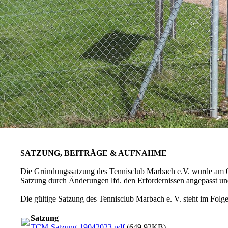
SATZUNG, BEITRÄGE & AUFNAHME
Die Gründungssatzung des Tennisclub Marbach e.V. wurde am 04.1
Satzung durch Änderungen lfd. den Erfordernissen angepasst und
Die gültige Satzung des Tennisclub Marbach e. V. steht im Folg
Satzung
TCM-Satzung-19042023.pdf
(649.92KB)