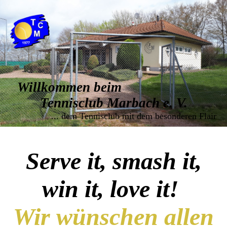
Willkommen beim
Tennisclub Marbach e. V.
... dem Tennisclub mit dem besonderen Flair
Serve it, smash it,
win it, love it!
Wir wünschen allen