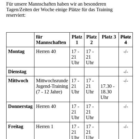
Für unsere Mannschaften haben wir an besonderen
Tagen/Zeiten der Woche einige Plätze für das Training
reserviert:
für
Platz
Platz
Platz 3
Platz
Mannschaften
1
2
4
Montag
Herren 40
17 -
17 -
-/-
21
21
Uhr
Uhr
Dienstag
-/-
Mittwoch
Mittwochsrunde
17 -
17 -
-/-
Jugend-Training
21
21
17.30 -
(7 - 12 Jahre)
Uhr
Uhr
18.30
Uhr
Donnerstag
Herren 40
17 -
17 -
-/-
21
21
Uhr
Uhr
Freitag
Herren 1
17 -
17 -
-/-
21
21
Uhr
Uhr